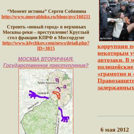
“Момент истины” Сергея Собянина
http://www.mosyabloko.ru/blogs/gvs/160211
Строить «новый город» в верховьях
Москвы-реки – преступление! Круглый
стол фракции КПРФ в Мосгордуме
http://www.klychkov.com/news/detail.php?
коррупции п
ID=3815
некоторым у
МОСКВА ВТОРИЧНАЯ.
автозаки. В 
Государственное преступление?
полицейские 
«грамотно и 
Правозащитн
задержанных 
6 мая 2012