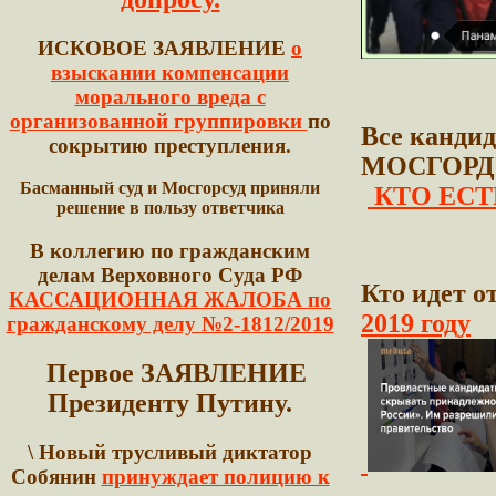
ИСКОВОЕ ЗАЯВЛЕНИЕ
о
взыскании компенсации
морального вреда с
организованной группировки
по
Все кандид
сокрытию преступления.
МОСГОРД
Басманный суд и Мосгорсуд приняли
КТО ЕСТ
решение в пользу ответчика
В коллегию по гражданским
делам Верховного Суда РФ
Кто идет о
КАССАЦИОННАЯ ЖАЛОБА по
2019 году
гражданскому делу №2-1812/2019
Первое ЗАЯВЛЕНИЕ
Президенту Путину.
\ Новый трусливый диктатор
Собянин
принуждает полицию к