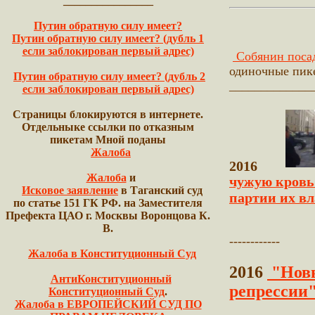
________________
Путин обратную силу имеет?
Путин обратную силу имеет? (дубль 1
если заблокирован первый адрес)
Собянин посад
одиночные пик
Путин обратную силу имеет? (дубль 2
_____________
если заблокирован первый адрес)
Страницы блокируются в интернете.
Отдельныке ссылки по отказным
пикетам Мной поданы
Жалоба
2016
Жалоба
и
чужую кровь
Исковое заявление
в Таганский суд
партии их вл
по статье 151 ГК РФ. на Заместителя
Префекта ЦАО г. Москвы Воронцова К.
В.
------------
Жалоба в Конституционный Суд
2016
"Новы
АнтиКонституционный
репрессии
Конституционный Суд
.
Жалоба в ЕВРОПЕЙСКИЙ СУД ПО