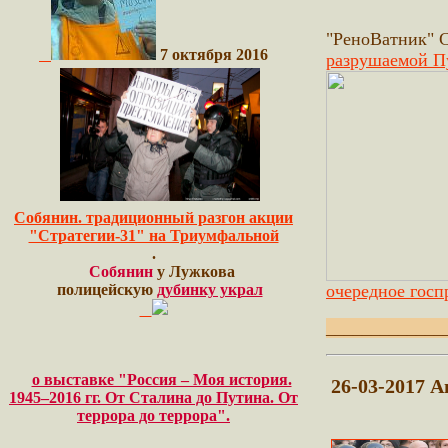
"РеноВатник" 
7 октября 2016
разрушаемой П
Собянин. традиционный разгон акции
"Стратегии-31" на Триумфальной
.
Собянин
у Лужкова
очередное госп
полицейскую
дубинку украл
_____________
о выставке "Россия – Моя история.
26-03-2017 
1945–2016 гг. От Сталина до Путина. От
террора до террора".