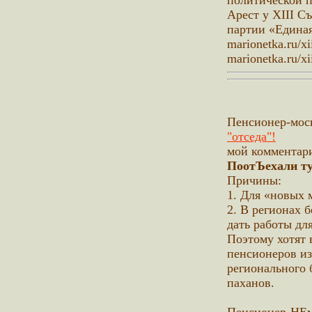
политической п
Арест у XIII С
партии «Единая
marionetka.ru/xi
marionetka.ru/xi
Пенсионер-мо
"отседа"!
мой комментар
ПоотЪехали т
Причины:
1. Для «новых 
2. В регионах 
дать работы дл
Поэтому хотят
пенсионеров из
регионального
паханов.