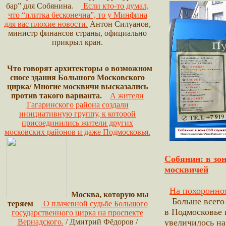
бар” для Собянина.
Если кто-то думал,
что “плитка бесконечна”, то у Минфина
для вас плохие новости.
Антон Силуанов,
министр финансов страны, официально
прикрыл кран.
Что говорят архитекторы о возможном
сносе здания Большого Московского
цирка/ Многие москвичи высказались
против такого варианта.
А жители
Гагаринского района создали
инициативную группу, к которой
присоединились жители других
московских районов и даже Подмосковья.
Собянин: в зо
москвичей
На похоронно
Москва, которую мы
Больше всего 
теряем
О плачевной судьбе Большого
в Подмосковье 
государственного цирка на проспекте
Вернадского.
/ Дмитрий Фёдоров /
увеличилось на