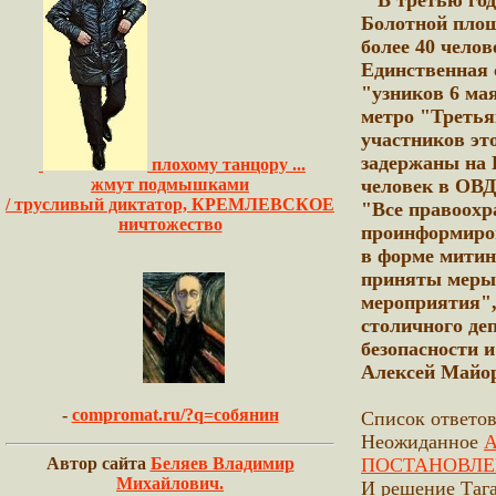
В третью год
Болотной пло
более 40 чело
Единственная 
"узников 6 ма
метро "Третья
участников эт
задержаны на 
плохому танцору ...
жмут подмышками
человек в ОВД
/ трусливый диктатор, КРЕМЛЕВСКОЕ
"Все правоох
ничтожество
проинформиров
в форме митин
приняты меры 
мероприятия",
столичного де
безопасности 
Алексей Май
-
compromat.ru/?q=собянин
Список ответо
Неожиданное
Aвтор сайта
Беляев Владимир
ПОСТАНОВЛЕН
Михайлович.
И решение Таг