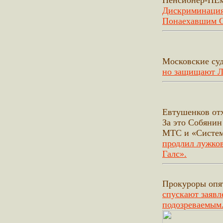
Пенсионер-НЕ
Дискриминация
Понаехавшим 
Московские су
но защищают Л
Евтушенков от
За это Собянин
МТС и «Систем
продлил лужко
Галс».
Прокуроры опят
спускают заявл
подозреваемым