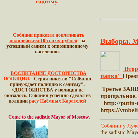
садизму.
Собянин приказал доплачивать
Выборы. М
полицейским 10 тысяч рублей
за
успешный садизм к оппозиционному
населению.
Втор
ВОСПИТАНИЕ ДОСТОИНСТВА
папка"
През
ПОЛИЦИИ.
Серия пикетов "Собянин
принуждает полицию к садизму".
Третье ЗАЯ
<ДОСТОИНСТВА у полиции не
прощальное
оказалось.
Собянин успешно сделал из
полиции
расу Наёмных Карателей
http://putin
https://vmbel
Come to the sadistic Mayor of Moscow.
Собянин у Луж
the sadistic Ma