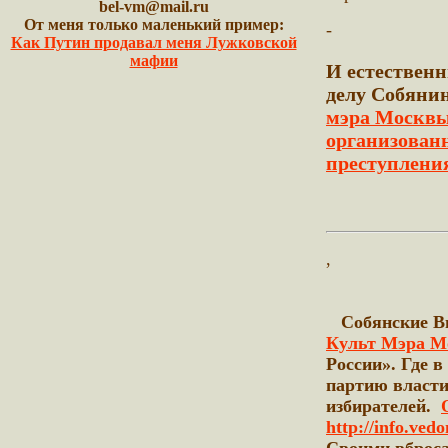
bel-vm@mail.ru
От меня только маленький пример:
-
Как Путин продавал меня Лужковской
мафии
И естествен
делу Собяни
мэра Москвы
организован
преступлени
,
Собянские Вы
Культ Мэра М
России». Где 
партию власти
избирателей.
http://info.ved