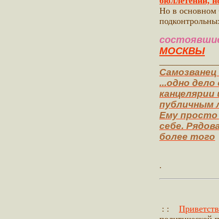
бюллетений, н
Но в основном 
подконтрольных
состоявши
МОСКВЫ
_____________
Самозванец 
...одно дел
канцелярии 
публичным 
Ему просто 
себе. Рядов
более того
.
: :
Приветст