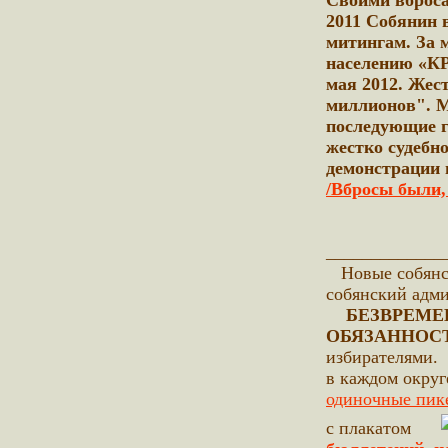
Своими вброса
2011 Собянин 
митингам. За 
населению «
мая 2012. Жес
миллионов". М
последующие г
жестко судебн
демонстрации 
/Вбросы были,
_____________
Новые собянс
собянский адм
БЕЗВРЕМ
ОБЯЗАННОСТИ
избирателями.
в каждом округ
одиночные пик
с плакатом