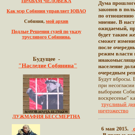
ПРАВАМ ЧЕЛОВЕКА
Дума прошлог
законов в пол
Как мэр Собянин управляет ЮВАО
по отношению
Собяния,
мой архив
мнение. В нас
ожидаемый, пр
Подлые Решения судей по указу
будет таким ж
трусливого Собянина.
сможет изменит
после очередн
режим власти 
Будущее -
инакомысляще
"Наследие Собянина"
население дол
очередным реп
Будут вбросы. 
при несогласии
выборами Собя
воскресенье" ка
трусливый д
ничтожество
ЛУЖМАФИЯ БЕССМЕРТНА
6 мая 2015.
о