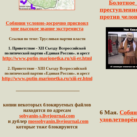
Болотно
преступлен
против челов
Собянин условно-досрочно присвоил
мне высокое звание экстремиста
Ссылки по теме: Трусливая партия власти
1. Приветствие - XII Съезду Всероссийской
политической партии «Единая Россия». и арест
http://www.putin-marionetka.ru/xii-er.html
2. Приветствие - XIII Съезду Всероссийской
политической партии «Единая Россия». и арест
http://www.putin-marionetka.ru/xiii-er.html
__________________________
копии некоторых блокируемых файлов
находятся по адресам
6 Мая.
Собян
sobyanin-s.livejournal.com
удовлетворё
и дублер
mossobyanin.livejournal.com
которые тоже блокируются