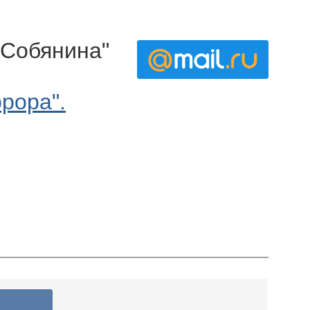
 Собянина"
рора".