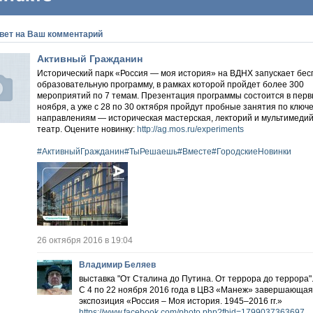
вет на Ваш комментарий
Активный Гражданин
Исторический парк «Россия — моя история» на ВДНХ запускает бе
образовательную программу, в рамках которой пройдет более 300
мероприятий по 7 темам. Презентация программы состоится в перв
ноября, а уже с 28 по 30 октября пройдут пробные занятия по ключ
направлениям — историческая мастерская, лекторий и мультимеди
театр. Оцените новинку:
http://ag.mos.ru/experiments
#АктивныйГражданин
#ТыРешаешь
#Вместе
#ГородскиеНовинки
26 октября 2016 в 19:04
Владимир Беляев
выставка "От Сталина до Путина. От террора до террора"
С 4 по 22 ноября 2016 года в ЦВЗ «Манеж» завершающая
экспозиция «Россия – Моя история. 1945–2016 гг.»
https://www.facebook.com/photo.php?fbid=1799037363697..