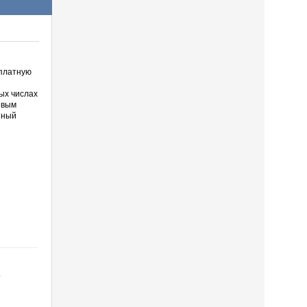
сплатную
ых числах
евым
йный
.